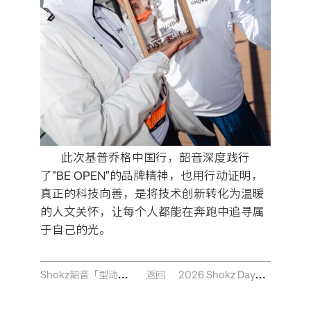
此次基普乔格中国行，韶音深度践行
了"BE OPEN"的品牌精神，也用行动证明，
真正的科技向善，是将技术创新转化为温暖
的人文关怀，让每个人都能在奔跑中追寻属
于自己的光。
Shokz韶音「型动花田」街区快闪亮相，开启开放聆听新浪潮
2026 Shokz Day圆满收官：韶音以「随我动听」开启全场景声态新时代
返回