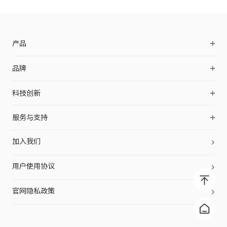
产品
OpenSwim Pro 2
品牌
OpenDots 2
品牌简介
科技创新
OpenDots Air
品牌历史
声学科技
OpenFit Pro
服务与支持
品牌伙伴
防护科技
OpenFit 2+
Shokz Care+
品牌动态
加入我们
工艺科技
OpenDots ONE
合作支持
用户使用协议
OpenFit 2
售后服务
OpenFit
门店查询
官网隐私政策
OpenFit Air
OpenRun Pro 2